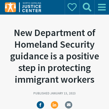
Donate
Search
Main 
Search for:
New Department of
Homeland Security
guidance is a positive
step in protecting
immigrant workers
PUBLISHED JANUARY 13, 2023